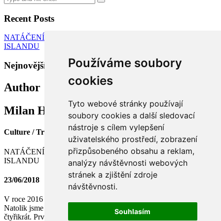
Recent
Posts
NATÁČENÍ DOKUMENTU A TVORBA KALENDÁŘE O
ISLANDU
Používáme soubory
Nejnovější komentáře
cookies
Author
Tyto webové stránky používají
Milan Hruška
soubory cookies a další sledovací
nástroje s cílem vylepšení
Culture / Travel
uživatelského prostředí, zobrazení
přizpůsobeného obsahu a reklam,
NATÁČENÍ DOKUMENTU A TVORBA KALENDÁŘE O
ISLANDU
analýzy návštěvnosti webových
stránek a zjištění zdroje
23/06/2018
návštěvnosti.
V roce 2016 jsme poprvé navštívili tento vulkanicky aktivní ostrov.
Natolik jsme si toto místo zamilovali, že jsme navštívili celkem
Souhlasím
čtyřikrát. První natáčení bylo se známým cestovatelem Jiřím